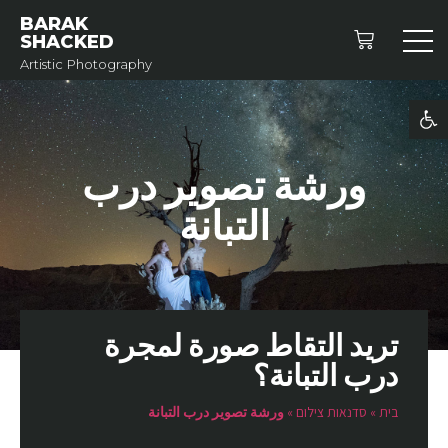
BARAK
SHACKED
Artistic Photography
פתח סרגל נגישות
ورشة تصوير درب
التبانة
تريد التقاط صورة لمجرة
درب التبانة؟
בית
»
סדנאות צילום
»
ورشة تصوير درب التبانة