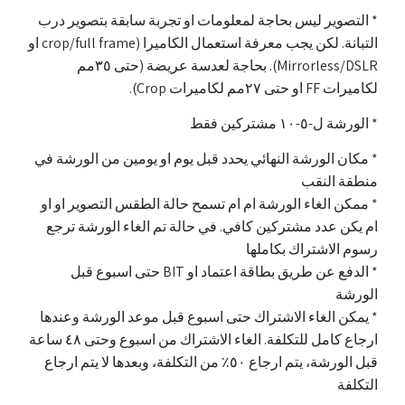
* التصوير ليس بحاجة لمعلومات او تجربة سابقة بتصوير درب
التبانة. لكن يجب معرفة استعمال الكاميرا (crop/full frame او
Mirrorless/DSLR). بحاجة لعدسة عريضة (حتى ٣٥مم
لكاميرات FF او حتى ٢٧مم لكاميرات Crop).
* الورشة ل-٥-١٠ مشتركين فقط
* مكان الورشة النهائي يحدد قبل يوم او يومين من الورشة في
منطقة النقب
* ممكن الغاء الورشة ام ام تسمح حالة الطقس التصوير او او
ام يكن عدد مشتركين كافي. في حالة تم الغاء الورشة ترجع
رسوم الاشتراك بكاملها
* الدفع عن طريق بطاقة اعتماد او BIT حتى اسبوع قبل
الورشة
* يمكن الغاء الاشتراك حتى اسبوع قبل موعد الورشة وعندها
ارجاع كامل للتكلفة. الغاء الاشتراك من اسبوع وحتى ٤٨ ساعة
قبل الورشة، يتم ارجاع ٥٠٪؜ من التكلفة، وبعدها لا يتم ارجاع
التكلفة