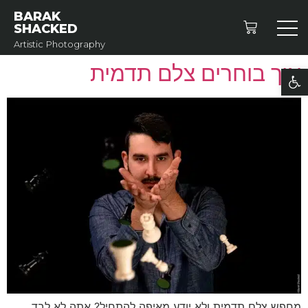
BARAK
SHACKED
Artistic Photography
איך בוחרים צלם תדמית
פתח סרגל נגישות
מחפש צלם תדמית ולא יודע מאיפה להתחיל? אתה לא לבד.