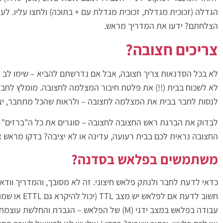
הגדלה (זכוכית מגדלת, זכוכית מגדלת עם + בתוכה) ולחצו עליו. ל
הצלחתם? ידעו את המדריך מראש.
צריכים חצובה?
לא בכל הסדנאות צריך חצובה, אבל אם נדרשתם להביא – שימו לב 
לא לשכוח בבית (!!) את פלטת חיבור המצלמה לחצובה. מומלץ לחב
לנסות לחבר בבית את המצלמה לחצובה – ולראות שהכל מתחבר, יצ
לבדוק את הברגת ראש החצובה לחצובה – סוגרים את כל ה"ברזים" 
החצובה נראית לכם בבית רעועה, עדינה או לא יציבה? בדקו מראש א
משתמשים בפלאש בסדנה?
כדאי לדעת לחבר ולנתק פלאש חיצוני. זה לא מסובך, והמדריך וודאי
חשוב לדעת אם לפלאש יש מצב TTL (יכול להיקרא גם ETTL או שמות דומים)
עבודה בפלאש במצב ידני (M) של הפלאש – הגברת והחלשת עוצמת הפלאש בכפתורים +/-, או פיצוי חשיפה של הפלאש במצב TTL.