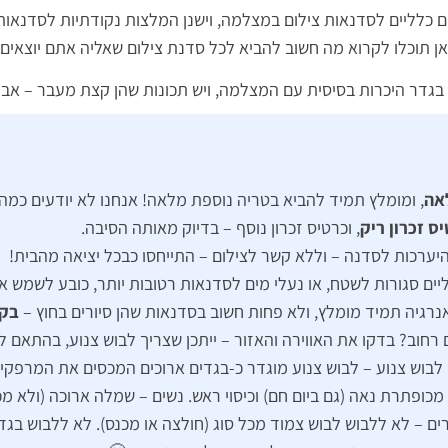
ם כלליים לסדנאות צילום במצלמה, וישנן המלצות נקודתיות לסדנאות 
ן תוכלו לקרוא מה חשוב להביא לכל סדנת צילום שאליה אתם יוצאים
בגדר היכרות בסיסית עם המצלמה, ויש תכונות שהן קצת מעבר – אבל
אה
, ומומלץ תמיד להביא בטריה נוספת מלאה! אנחנו לא יודעים כמה
ס זכרון ריק
, וכרטיס זכרון נוסף – בדיוק מאותה הסיבה.
ערכות לסדנה – וללא קשר לצילום – התייחסו כבכל יציאה מהבית!
יים סגורות לשטח, או נעלי מים לסדנאות רטובות יותר, כובע לשמש א
נרגיה תמיד מומלץ, ולא פחות חשוב בסדנאות שהן סיורים בחוץ –
בקב
חוב? בדקו את האווירה והאזור – ייתכן שצריך לבוש צנוע, בהתאם ל
בוש צנוע – לבוש צנוע מוגדר כ-בגדים ארוכים המכסים את המרפקים
כופתרת נאה (גם ביום חם) וכיסוי ראש. נשים – שמלה ארוכה (ולא מכנ
ים – לא ללבוש לבוש צמוד מכל סוג (חולצה או מכנס). לא ללבוש בגד