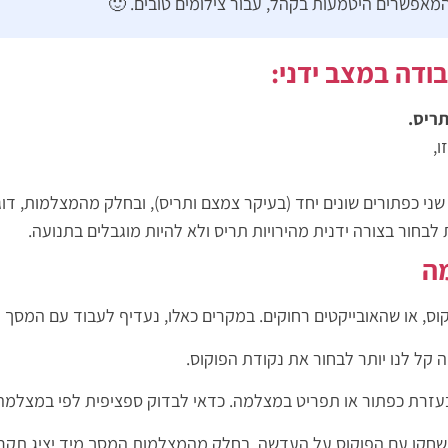
מאפשרים היטמעות בקהל, עבור צילומים טובים. 🙂
ודה במצב ידני:
תריס.
ו,
י כפתורים שונים יחד (בעיקר צמצם ותריס), ובחלק מהמצלמות, דו
בחור בצורה ידנית מהירויות תריס ולא להיות מוגבלים בתנועה.
מה
 או שהאובייקטים רחוקים. במקרים כאלו, נעדיף לעבוד עם המסך (ל
קל לנו יותר לבחור את נקודת הפוקוס.
עזרת כפתור או תפריט במצלמה. כדאי לבדוק ספציפית לפי במצלמ
ס ידני – העבירו למצב LIVE VIEW (מסך גדול) ושחקו עם הפוקוס על העדשה. בחלק מהמצלמו