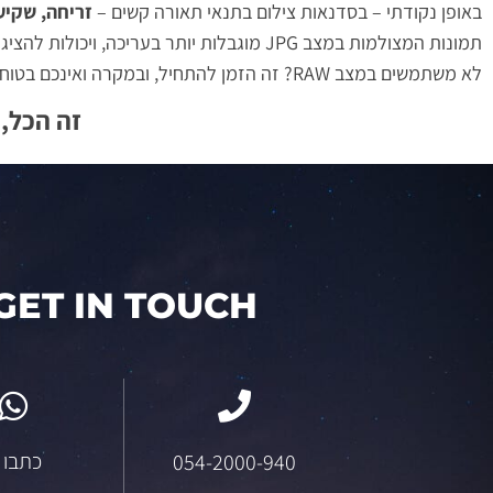
באופן נקודתי – בסדנאות צילום בתנאי תאורה קשים –
זריחה, שקיעה
תמונות המצולמות במצב JPG מוגבלות יותר בעריכה, ויכולות להציג רעשים והפרעות צבע בשלבי העריכה.
לא משתמשים במצב RAW? זה הזמן להתחיל, ובמקרה ואינכם בטוחים – ניתן לבחור במצלמה אפשרות צילום בשני המצבים יחד, ולבחור לאחר הסדנה באיזה קובץ להשתמש.
זה הכל,
GET IN TOUCH
כתבו ל
054-2000-940